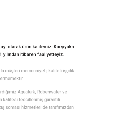
yi olarak ürün kalitemizi Karşıyaka
 yılından itibaren faaliyetteyiz.
a müşteri memnuniyeti, kaliteli işçilik
vermemektir.
ştrdiğimiz Aquaturk, Robenwater ve
 kalitesi tescillenmiş garantili
atış sonrası hizmetleri de tarafımızdan