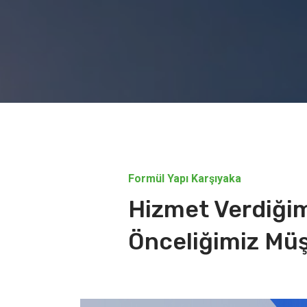
Formül Yapı Karşıyaka
Hizmet Verdiğim
Önceliğimiz Mü