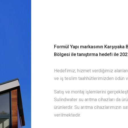
Formül Yapı markasının Karşıyaka Ba
Bölgesi ile tanıştırma hedefi ile 2021
Hedefimiz; hizmet verdiğimiz alanlard
ve iş teslim taahhütlerimizden ödün 
Satış ve montaj işlemlerini gerçekle
Sulindwater su arıtma cihazları da ürün
ürünlerdir. Su arıtma cihazlarımızın s
verilmektedir.