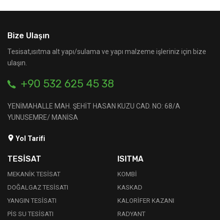
Bize Ulaşın
Tesisat,ısıtma alt yapı/sulama ve yapı malzeme işleriniz için bize
ulaşın.
+90 532 625 45 38
YENİMAHALLE MAH. ŞEHİT HASAN KUZU CAD. NO: 68/A
YUNUSEMRE/ MANİSA
Yol Tarifi
TESİSAT
ISITMA
MEKANİK TESİSAT
KOMBİ
DOĞALGAZ TESİSATI
KASKAD
YANGIN TESİSATI
KALORİFER KAZANI
PİS SU TESİSATI
RADYANT