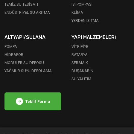
TEMİZ SU TESİSATI
ISI POMPASI
ENDÜSTRİYEL SU ARITMA
KLİMA
YERDEN ISITMA
ALTYAPI/SULAMA
YAPI MALZEMELERİ
POMPA
VİTRİFİYE
HİDRAFOR
BATARYA
MODÜLER SU DEPOSU
SERAMİK
YAĞMUR SUYU DEPOLAMA
DUŞAKABİN
SU YALITIM
Teklif Formu