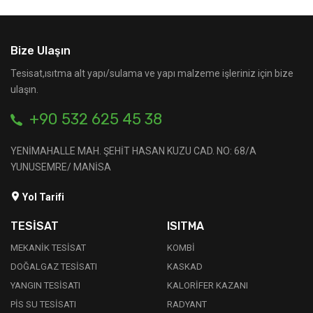
Bize Ulaşın
Tesisat,ısıtma alt yapı/sulama ve yapı malzeme işleriniz için bize
ulaşın.
+90 532 625 45 38
YENİMAHALLE MAH. ŞEHİT HASAN KUZU CAD. NO: 68/A
YUNUSEMRE/ MANİSA
Yol Tarifi
TESİSAT
ISITMA
MEKANİK TESİSAT
KOMBİ
DOĞALGAZ TESİSATI
KASKAD
YANGIN TESİSATI
KALORİFER KAZANI
PİS SU TESİSATI
RADYANT