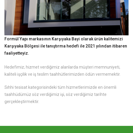
Formül Yapı markasının Karşıyaka Bayi olarak ürün kalitemizi
Karşıyaka Bölgesi ile tanıştırma hedefi ile 2021 yılından itibaren
faaliyetteyiz.
Hedefimiz; hizmet verdiğimiz alanlarda müşteri memnuniyeti,
kaliteli işçilik ve iş teslim taahhütlerimizden ödün vermemektir.
Sıhhi tesisat kategorisindeki tüm hizmetlerimizde en önemli
taahhüdümüz söz verdiğimiz işi, söz verdiğimiz tarihte
gerçekleştirmektir.