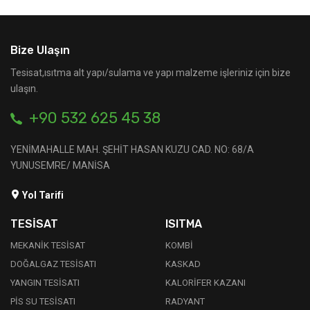
Bize Ulaşın
Tesisat,ısıtma alt yapı/sulama ve yapı malzeme işleriniz için bize
ulaşın.
+90 532 625 45 38
YENİMAHALLE MAH. ŞEHİT HASAN KUZU CAD. NO: 68/A
YUNUSEMRE/ MANİSA
Yol Tarifi
TESİSAT
ISITMA
MEKANİK TESİSAT
KOMBİ
DOĞALGAZ TESİSATI
KASKAD
YANGIN TESİSATI
KALORİFER KAZANI
PİS SU TESİSATI
RADYANT