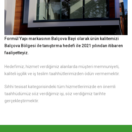
Formül Yapı markasının Balçova Bayi olarak ürün kalitemizi
Balçova Bölgesi ile tanıştırma hedefi ile 2021 yılından itibaren
faaliyetteyiz.
Hedefimiz; hizmet verdiğimiz alanlarda müşteri memnuniyeti,
kaliteli işçilik ve iş teslim taahhütlerimizden ödün vermemektir.
Sıhhi tesisat kategorisindeki tüm hizmetlerimizde en önemli
taahhüdümüz söz verdiğimiz işi, söz verdiğimiz tarihte
gerçekleştirmektir.