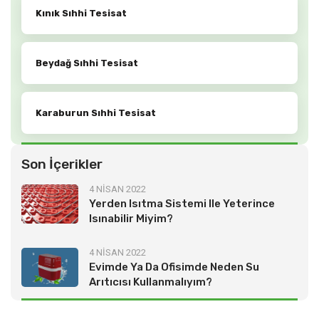
Kınık Sıhhi Tesisat
Beydağ Sıhhi Tesisat
Karaburun Sıhhi Tesisat
Son İçerikler
4 NİSAN 2022
Yerden Isıtma Sistemi Ile Yeterince
Isınabilir Miyim?
4 NİSAN 2022
Evimde Ya Da Ofisimde Neden Su
Arıtıcısı Kullanmalıyım?