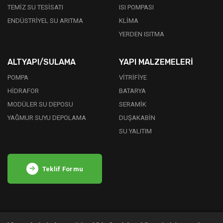
TEMİZ SU TESİSATI
ISI POMPASI
ENDÜSTRİYEL SU ARITMA
KLİMA
YERDEN ISITMA
ALTYAPI/SULAMA
YAPI MALZEMELERİ
POMPA
VİTRİFİYE
HİDRAFOR
BATARYA
MODÜLER SU DEPOSU
SERAMİK
YAĞMUR SUYU DEPOLAMA
DUŞAKABİN
SU YALITIM
Teklif Formu