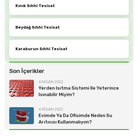
Kınık Sıhhi Tesisat
Beydağ Sıhhi Tesisat
Karaburun Sıhhi Tesisat
Son İçerikler
4 NİSAN 2022
Yerden Isıtma Sistemi Ile Yeterince
Isınabilir Miyim?
4 NİSAN 2022
Evimde Ya Da Ofisimde Neden Su
Arıtıcısı Kullanmalıyım?