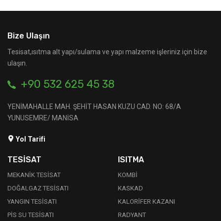
Bize Ulaşın
Tesisat,ısıtma alt yapı/sulama ve yapı malzeme işleriniz için bize
ulaşın.
+90 532 625 45 38
YENİMAHALLE MAH. ŞEHİT HASAN KUZU CAD. NO: 68/A
YUNUSEMRE/ MANİSA
Yol Tarifi
TESİSAT
ISITMA
MEKANİK TESİSAT
KOMBİ
DOĞALGAZ TESİSATI
KASKAD
YANGIN TESİSATI
KALORİFER KAZANI
PİS SU TESİSATI
RADYANT