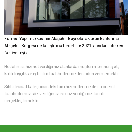
Formül Yapı markasının Alaşehir Bayi olarak ürün kalitemizi
Alaşehir Bölgesi ile tanıştırma hedefi ile 2021 yılından itibaren
faaliyetteyiz.
Hedefimiz; hizmet verdiğimiz alanlarda müşteri memnuniyeti,
kaliteli işçilik ve iş teslim taahhütlerimizden ödün vermemektir.
Sıhhi tesisat kategorisindeki tüm hizmetlerimizde en önemli
taahhüdümüz söz verdiğimiz işi, söz verdiğimiz tarihte
gerçekleştirmektir.