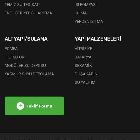
TEMİZ SU TESİSATI
ISI POMPASI
ENDÜSTRİYEL SU ARITMA
KLİMA
YERDEN ISITMA
ALTYAPI/SULAMA
YAPI MALZEMELERİ
POMPA
VİTRİFİYE
HİDRAFOR
BATARYA
MODÜLER SU DEPOSU
SERAMİK
YAĞMUR SUYU DEPOLAMA
DUŞAKABİN
SU YALITIM
Teklif Formu